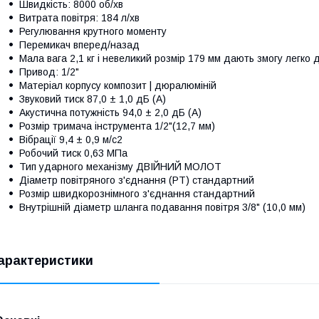
Швидкість: 8000 об/хв
Витрата повітря: 184 л/хв
Регулювання крутного моменту
Перемикач вперед/назад
Мала вага 2,1 кг і невеликий розмір 179 мм дають змогу легко
Привод: 1/2"
Матеріал корпусу композит | дюралюміній
Звуковий тиск 87,0 ± 1,0 дБ (А)
Акустична потужність 94,0 ± 2,0 дБ (А)
Розмір тримача інструмента 1/2"(12,7 мм)
Вібрації 9,4 ± 0,9 м/с2
Робочий тиск 0,63 МПа
Тип ударного механізму ДВІЙНИЙ МОЛОТ
Діаметр повітряного з'єднання (PT) стандартний
Розмір швидкорознімного з'єднання стандартний
Внутрішній діаметр шланга подавання повітря 3/8" (10,0 мм)
арактеристики