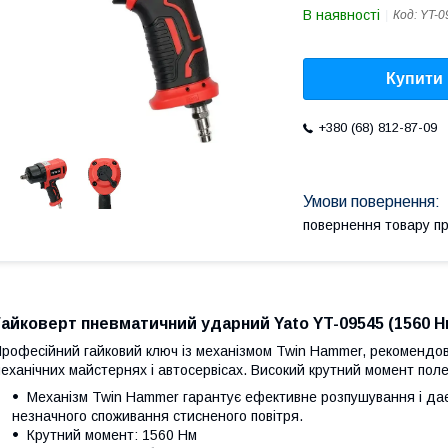
В наявності
Код:
YT-0
Купити
+380 (68) 812-87-09
повернення товару п
Гайковерт пневматичний ударний Yato YT-09545 (1560 Н
рофесійний гайковий ключ із механізмом Twin Hammer, рекомендов
еханічних майстернях і автосервісах. Високий крутний момент полег
Механізм Twin Hammer гарантує ефективне розпушування і дає
незначного споживання стисненого повітря.
Крутний момент: 1560 Нм