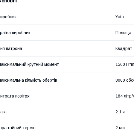
Основні
иробник
Yato
раїна виробник
Польща
ип патрона
Квадрат 
аксимальний крутний момент
1560 H*
аксимальна кількість обертів
8000 об/
итрата повітря
184 літр/
ага
2.1 кг
арантійний термін
2 міс