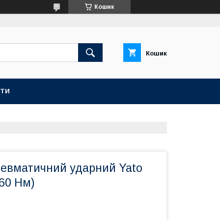
Кошик
Кошик
КТИ
невматичний ударний Yato
60 Нм)