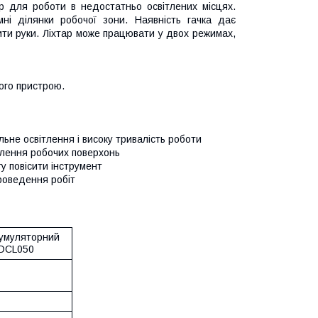
р для роботи в недостатньо освітлених місцях.
мні ділянки робочої зони. Наявність гачка дає
ити руки. Ліхтар може працювати у двох режимах,
ого пристрою.
льне освітлення і високу тривалість роботи
ітлення робочих поверхонь
у повісити інструмент
проведення робіт
кумуляторний
DCL050