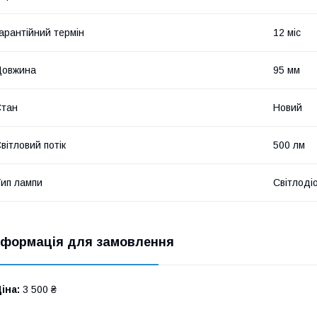
арантійний термін
12 міс
Довжина
95 мм
Стан
Новий
вітловий потік
500 лм
ип лампи
Світлоді
нформація для замовлення
іна:
3 500 ₴