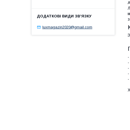
А
Л
м
з
luxmagazin2020@gmail.com
З
-
-
-
-
-
Х