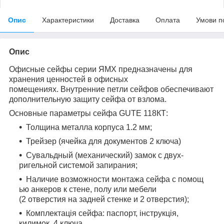
Опис
Характеристики
Доставка
Оплата
Умови п
Опис
Офисные сейфы серии ЯМХ предназначены для
хранения ценностей в офисных
помещениях. Внутренние петли сейфов обеспечивают
дополнительную защиту сейфа от взлома.
Основные параметры сейфа GUTE 118КТ:
Толщина металла корпуса 1.2 мм;
Трейзер (ячейка для документов 2 ключа)
Сувальдный (механический) замок с двух-
ригельной системой запирания;
Наличие возможности монтажа сейфа с помощ
ью анкеров к стене, полу или мебели
(2 отверстия на задней стенке и 2 отверстия);
Комплектація сейфа: паспорт, інструкція,
килимок, 4 ключа.