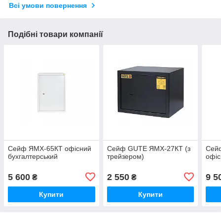
Всі умови повернення
Подібні товари компанії
Сейф ЯМХ-65КТ офісний
Сейф GUTE ЯМХ-27КТ (з
Сей
бухгалтерський
трейзером)
офіс
5 600
2 550
9 5
₴
₴
Купити
Купити