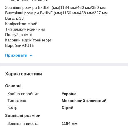
Зовнішні розміри ВхШхГ (мм)
1184 мм/460 мм/350 мм
Внутрішні розміри ВхШхГ (мм)
1156 мм/458 мм/327 мм
Вага, кг
38
Колір
світло-сірий
Тип замку
механічний
Полку
2, знімні
Касовий відсік(трейзер)
є
Виробник
GUTE
Приховати
Характеристики
Основні
Країна виробник
Україна
Тип замка
Механічний ключовий
Колір
Сірий
Зовнішні розміри
Зовнішня висота
1184 мм