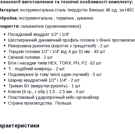
ехнології виготовлення та технічні особливості комплекту:
атеріал:
інструментальна сталь твердістю близько 48 од. за HRC 
Обробка:
інструментальна , термічна , кування;
Покриття:
гальванічне (хромоникелевое)
Посадковий квадрат 1/2" і 1/4"
Шестигранний динамічний профіль головок з бічної протиковз
Реверсивна рукоятка (вороток з трещеткой) - 2 шт
Торцеві головки 1/2" і 1/4" від 4 до 32 мм - 43 шт
Свічкові головки - 2 шт
Біти і насадки типів HEX, TORX, РН, PZ -32 шт
Т - подібний комірець - 2 шт
Подовжувачі (в тому числі один гнучкий) - 5 шт
Шарнір квадратний 1/2" і 1/4" - 2 шт
Тримач біт (викрутки рукоять) - 1 шт
Ключи (6-гр., г-обр.) 1.5 - 2.5 мм - 3 шт
Пластиковый ударопрочный кейс-органайзер
Страна производства : Польша
арактеристики