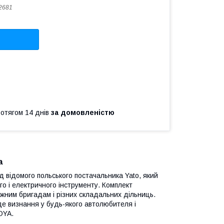
2681
ротягом 14 днів
за домовленістю
а
ід відомого польського постачальника Yato, який
го і електричного інструменту. Комплект
ним бригадам і різних складальних дільниць.
де визнання у будь-якого автолюбителя і
OYA.