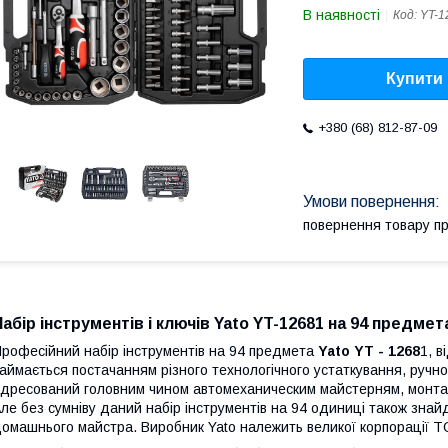
В наявності
Код:
YT-1
Купити
+380 (68) 812-87-09
повернення товару п
Набір інструментів і ключів Yato YT-12681 на 94 предмет
рофесійний набір інструментів на 94 предмета
Yato YT - 1268
1, в
аймається постачанням різного технологічного устаткування, ручно
дресований головним чином автомеханическим майстерням, монтаж
ле без сумніву даний набір інструментів на 94 одиниці також знай
омашнього майстра. Виробник Yato належить великої корпорації T