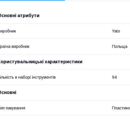
Основні атрибути
иробник
Yato
раїна виробник
Польща
Користувальницькі характеристики
ількість в наборі інструментів
94
Основні
ип пакування
Пластико