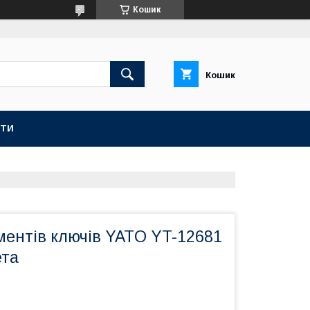
Кошик
Кошик
КТИ
ментів ключів YATO YT-12681
ета