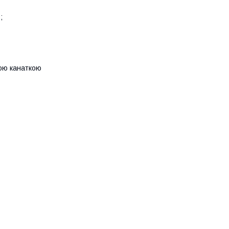
;
кою канаткою