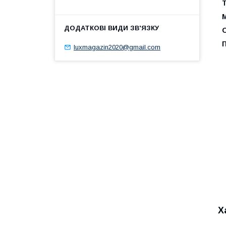
Т
М
luxmagazin2020@gmail.com
Х